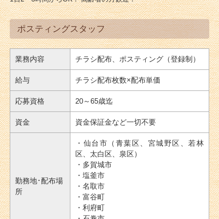
ポスティングスタッフ
業務内容
チラシ配布、ポスティング（登録制）
給与
チラシ配布枚数×配布単価
応募資格
20～65歳迄
資金
資金保証金など一切不要
・仙台市（青葉区、宮城野区、若林
区、太白区、泉区）
・多賀城市
・塩釜市
勤務地･配布場
・名取市
所
・富谷町
・利府町
・石巻市